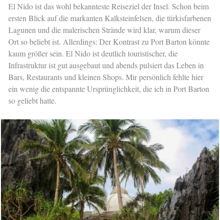
El Nido ist das wohl bekannteste Reiseziel der Insel. Schon beim
ersten Blick auf die markanten Kalksteinfelsen, die türkisfarbenen
Lagunen und die malerischen Strände wird klar, warum dieser
Ort so beliebt ist. Allerdings: Der Kontrast zu Port Barton könnte
kaum größer sein. El Nido ist deutlich touristischer, die
Infrastruktur ist gut ausgebaut und abends pulsiert das Leben in
Bars, Restaurants und kleinen Shops. Mir persönlich fehlte hier
ein wenig die entspannte Ursprünglichkeit, die ich in Port Barton
so geliebt hatte.