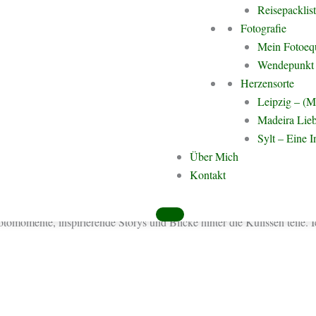
Reisepacklis
Planungstipps oder einfach ein wenig Fernweh bist. Du findest hier ei
Fotografie
eine Begeisterung für neue Kulturen, beeindruckende Landschaften und
Mein Fotoeq
en und deine nächste Reise mit Freude und Selbstvertrauen zu planen.
Wendepunkt 
Herzensorte
Leipzig – (M
Madeira Lieb
Sylt – Eine I
, die nur darauf warten, entdeckt zu werden. Und vielleicht kann ich d
Über Mich
Kontakt
spannende Reiseberichte, persönliche Erlebnisse, Fotogalerien und jede
tomomente, inspirierende Storys und Blicke hinter die Kulissen teile. 