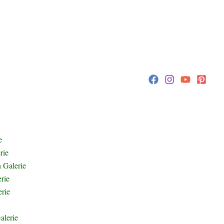
erraschen zu lassen und die Welt aus neuen Perspektiven zu sehen.
n. Jede Erfahrung erweitert meinen Horizont und zeigt mir, wie
te abzuhaken, sondern um Geschichten zu sammeln, die ein Leben lang
e
rie
 Galerie
rie
rie
alerie