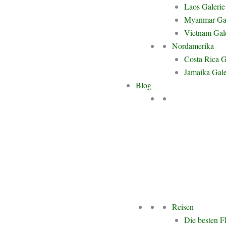
 neue Dimension annahm. Hier bot sich mir
Laos Galerie
ermonate dem Reisen zu widmen. Von Jahr
Myanmar Gal
ennenzulernen, sondern auch die Kunst des
Vietnam Gal
Nordamerika
Costa Rica G
denschaft. Es ist das, was mich antreibt.
Jamaika Gale
tung zu verändern und meine Erfahrung in
Blog
 Reisebranche einzubringen. Aus der
Unternehmen. Die Werte bleiben gleich:
ente schaffen. Jetzt setze ich sie dort ein,
Menschen nachhaltig tief berühren.
e ist ein Teil meiner Vision. Hier teile ich meine persönlichen Erlebn
Reisen
n, sondern von der Neugier, die Welt zu entdecken.
Die besten F