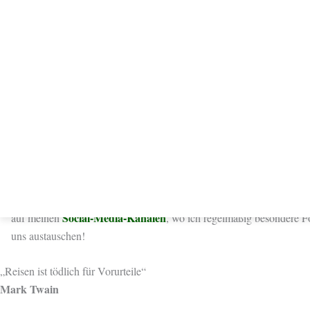
Egal ob du auf der Suche nach besonderen Reisezielen, praktischen 
dich auf deiner eigenen Reise begleiten. Mit jeder Reise wächst m
mit dir teilen, um dich zu inspirieren, neue Perspektiven einzunehm
Lass uns gemeinsam auf Reisen gehen!
Entdecke die Welt mit mir
Ich glaube daran, dass die Welt da draußen voller Abenteuer steckt
begleiten.
Travelbee Journey
Stöbere gerne weiter auf
, denn hier findest du 
Social-Media-Kanälen
auf meinen
, wo ich regelmäßig besondere Fo
uns austauschen!
„Reisen ist tödlich für Vorurteile“
Mark Twain