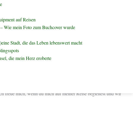
te
ne Mischung aus persönlichen Geschichten und nützlichen Infos, die
 unvergessliche Begegnungen. Genau diese Leidenschaft möchte ich
uipment auf Reisen
– Wie mein Foto zum Buchcover wurde
)eine Stadt, die das Leben lebenswert macht
lingsspots
nsel, die mein Herz eroberte
ich mit meinen Geschichten ein Stück auf deinem eigenen Weg
 Menge Tipps für deine nächste Reise. Noch mehr Einblicke gibt es
Ich freue mich, wenn du mich auf meiner Reise begleitest und wir