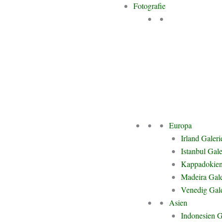
Fotografie
 Winter für mehrere Wochen in ferne Länder.
te. Sie bedeuten, in andere Kulturen einzutauchen, mich kulinarisch üb
egs zu sein und Orte zu entdecken, die nicht in jedem Reiseführer stehe
ßtes Ziel? So viele Länder wie möglich zu bereisen. Nicht, um eine Lis
Europa
he verlangte mir nicht nur
Irland Galeri
 auch wie wertvoll Begegnungen und besondere
Istanbul Gale
 unvergesslichen Moment zu bereiten. Sei es
Kappadokien
eplanten Event. Doch irgendwann wollte ich
Madeira Gale
ecken.
Venedig Gale
Asien
nsel war nicht nur viele Jahre mein zweites
Indonesien G