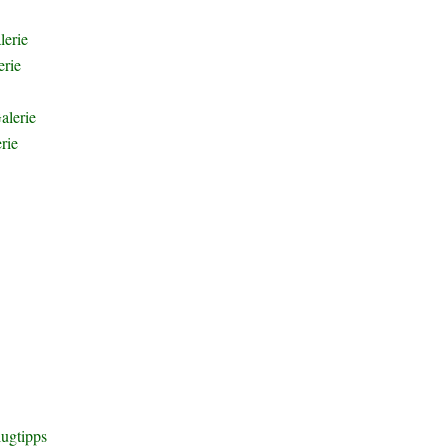
erie
erie
alerie
rie
isse, Erfahrungen und Tipps rund ums individuelle Reisen. Ich möchte
lugtipps