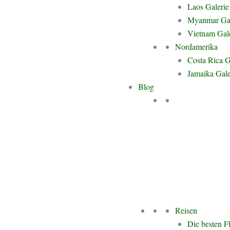
Laos Galerie
Zum 
te. Im Januar 2023 war es endlich soweit: Gemeinsam mit meinem
Myanmar Gal
ch Laos ein. Uns erwartete ein Abenteuer voller atemberaubender
Vietnam Gal
en und unvergesslicher Begegnungen.
Nordamerika
Costa Rica G
Jamaika Gale
Blog
nstig und authentisch durch Laos reisen kannst, welche Highlights
d ein verstecktes Juwel für Backpacker, Individualreisende und
Mehr
Für deutsche Staatsbürger ist ein Visum on Arrival erhältlich, das
n bezahlt werden kann. Direkt an den offiziellen Visa-Schaltern
Reisen
osten.
Die besten F