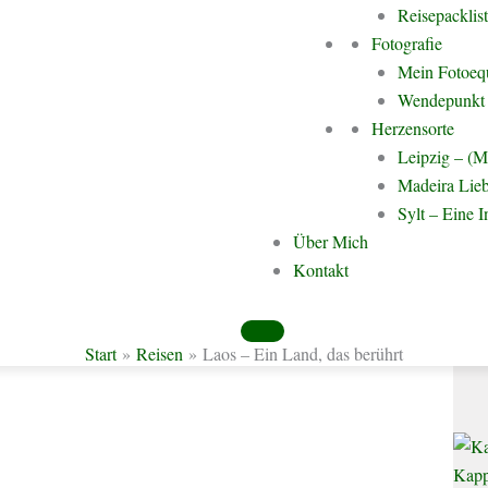
Türk
Reisepacklis
Türk
Fotografie
Fläc
che Shops und Agenturen damit, dir die Visa-Formalitäten
Mein Fotoeq
 Serviceleistungen sind meist mit deutlich höheren Gebühren
Wendepunkt 
Herzensorte
Leipzig – (M
Madeira Lieb
Sylt – Eine I
Ista
Über Mich
Ista
Kontakt
Minu
Start
Reisen
Laos – Ein Land, das berührt
Kapp