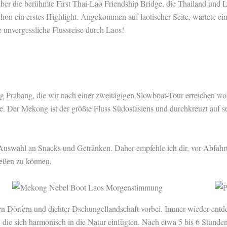
über die berühmte First Thai-Lao Friendship Bridge, die Thailand und
hon ein erstes Highlight. Angekommen auf laotischer Seite, wartete ein
e unvergessliche Flussreise durch Laos!
ng Prabang, die wir nach einer zweitägigen Slowboat-Tour erreichen w
se. Der Mekong ist der größte Fluss Südostasiens und durchkreuzt auf 
Auswahl an Snacks und Getränken. Daher empfehle ich dir, vor Abfahrt 
ießen zu können.
en Dörfern und dichter Dschungellandschaft vorbei. Immer wieder entde
 die sich harmonisch in die Natur einfügten. Nach etwa 5 bis 6 Stunden 