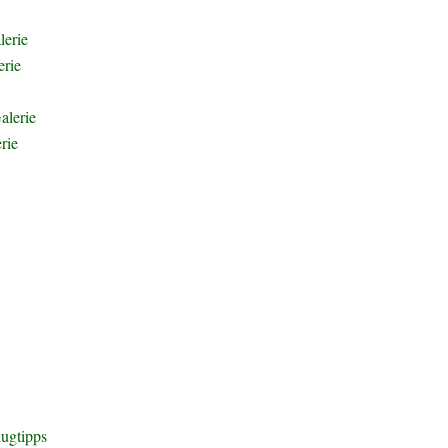
Inhaltsabschnitt
erie
Einreise nach Laos
erie
Pak Beng
alerie
Luang Prabang
rie
Kuang Si Wasserfall
Vang Vieng
Vientiane
 entdecken
lugtipps