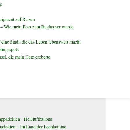
ei
te
eiZwischen Europa und Asien Die Türkei im Überblick
he 784.000 km² Hauptstadt Ankara Sprache Türkisch…
uipment auf Reisen
– Wie mein Foto zum Buchcover wurde
)eine Stadt, die das Leben lebenswert macht
lingsspots
nsel, die mein Herz eroberte
nbul – Zwischen Europa & Asien
nbulKurztrip zwischen Europa & Asien Lesezeit: 14
ten Die Stadt am Bosporus Eigentlich wollte ich…
adokien – Im Land der Feenkamine