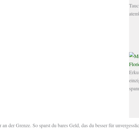
Tauc
atem
Flor
Erkun
einz
spa
r an der Grenze. So sparst du bares Geld, das du besser für unvergessli