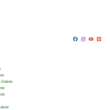
etnam
Kambodscha
Myanmar
, China,
und
gilt Laos
erende Mischung aus Spiritualität, beeindruckender
e
rie
 Galerie
rie
rie
sen
alerie