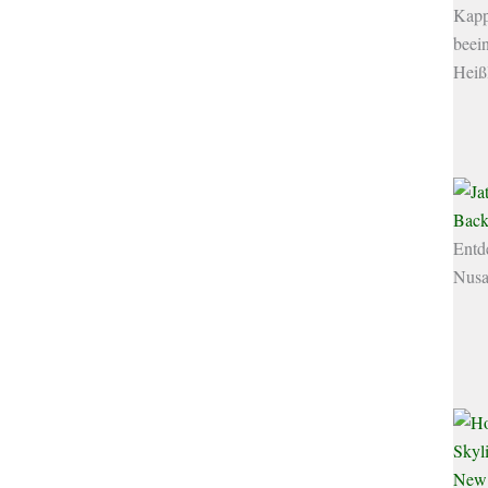
Kapp
beei
Heiß
Back
Entd
Nusa
New 