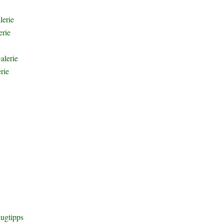
erie
erie
alerie
rie
lugtipps