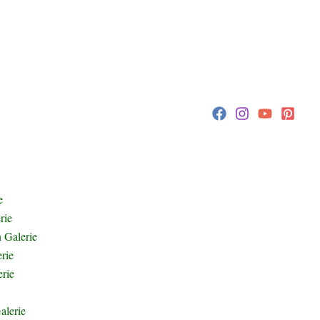
e
rie
 Galerie
rie
rie
alerie