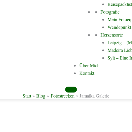
Reisepacklis
Fotografie
Mein Fotoeq
Wendepunkt 
Herzensorte
Leipzig – (M
Madeira Lieb
Sylt – Eine I
Über Mich
Kontakt
Start
Blog
Fotostrecken
Jamaika Galerie