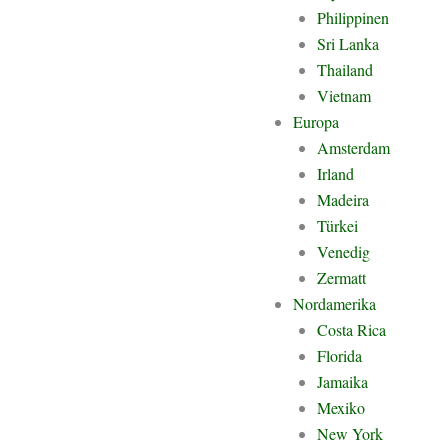
Philippinen
Sri Lanka
Thailand
Vietnam
Europa
Amsterdam
Irland
Madeira
Türkei
Venedig
istert, sondern vor allem wegen seiner Energie. Diese Insel lebt in 
Zermatt
gril. Dabei sind viele Momentaufnahmen entstanden: Von türkisfarbe
Nordamerika
en. Die Fotos dieser Jamaika Galerie zeigen nicht nur klassische Post
Costa Rica
offenen Menschen und einem Gefühl von Freiheit.
Florida
Jamaika
Mexiko
New York