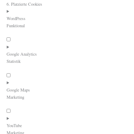
6. Platzierte Cookies
WordPress
Funktional
Consent
to
service
Google Analytics
wordpress
Statistik
Consent
to
service
Google Maps
google-
Marketing
analytics
Consent
to
service
YouTube
google-
Marketing