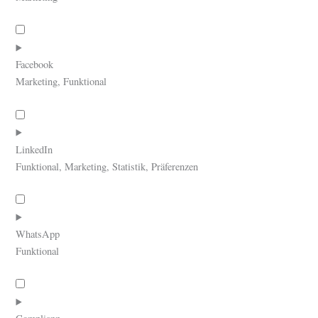
maps
Consent
to
service
Facebook
youtube
Marketing, Funktional
Consent
to
service
LinkedIn
facebook
Funktional, Marketing, Statistik, Präferenzen
Consent
to
service
WhatsApp
linkedin
Funktional
Consent
to
service